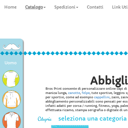
Home
Catalogo
Spedizioni
Contatti
Link Uti
Uomo
Abbigl
Bros Print consente di personalizzare online capi di 
manica lunga,
canotte
,
felpe
, tute sportive, leggins 
per sportivi, come ad esempio
cappellini
, zaini, zai
abbigliamento personalizzabili sono pensati per esser
infatti adatti per corsa / running, fitness, yoga, pale
effettuata ricamo, stampa serigrafia o digitale di un 
seleziona una categoria
Categoria