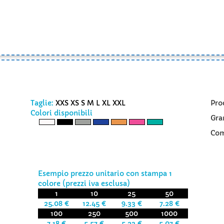
Taglie:
XXS XS S M L XL XXL
Pro
Colori disponibili
Gra
Com
Esempio prezzo unitario con stampa 1
colore (prezzi iva esclusa)
1
10
25
50
25.08 €
12.45 €
9.33 €
7.28 €
100
250
500
1000
7.18 €
5.57 €
5.23 €
5.07 €