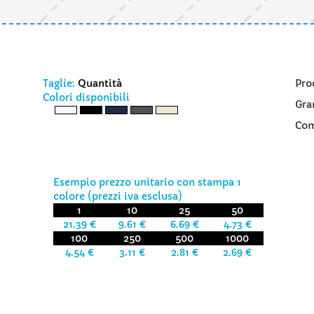
Taglie:
Quantità
Pro
Colori disponibili
Gra
Com
Esempio prezzo unitario con stampa 1
colore (prezzi iva esclusa)
1
10
25
50
21.39 €
9.61 €
6.69 €
4.73 €
100
250
500
1000
4.54 €
3.11 €
2.81 €
2.69 €