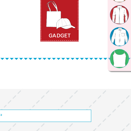
GADGET
2
m