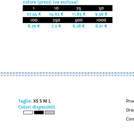
colore (prezzi iva esclusa)
1
10
25
50
27.44 €
14.02 €
11.83 €
9.36 €
100
250
500
1000
8.79 €
7.2 €
6.78 €
6.21 €
Taglie:
XS S M L
Pro
Colori disponibili
Gra
Com