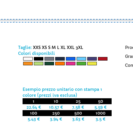
Taglie:
XXS XS S M L XL XXL 3XL
Pro
Colori disponibili
Gra
Com
Esempio prezzo unitario con stampa 1
colore (prezzi iva esclusa)
1
10
25
50
22.64 €
10.57 €
7.58 €
5.59 €
100
250
500
1000
5.43 €
3.94 €
3.63 €
3.5 €