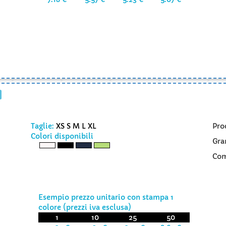
Taglie:
XS S M L XL
Pro
Colori disponibili
Gra
Com
Esempio prezzo unitario con stampa 1
colore (prezzi iva esclusa)
1
10
25
50