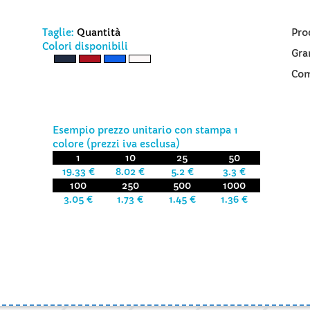
Taglie:
Quantità
Pro
Colori disponibili
Gra
Com
Esempio prezzo unitario con stampa 1
colore (prezzi iva esclusa)
1
10
25
50
19.33 €
8.02 €
5.2 €
3.3 €
100
250
500
1000
3.05 €
1.73 €
1.45 €
1.36 €