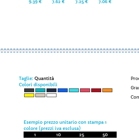
9.39 €
7.62 €
7.25 €
7.06 €
Taglie:
Quantità
Pro
Colori disponibili
Gra
Com
Esempio prezzo unitario con stampa 1
colore (prezzi iva esclusa)
1
10
25
50