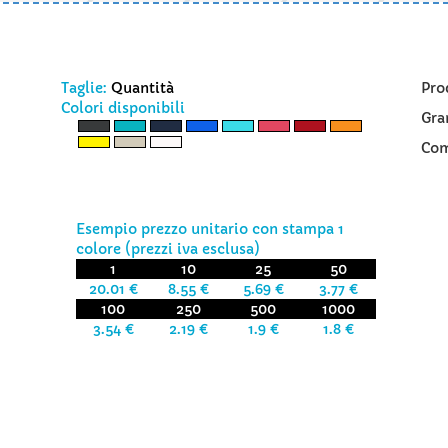
Taglie:
Quantità
Pro
Colori disponibili
Gra
Com
Esempio prezzo unitario con stampa 1
colore (prezzi iva esclusa)
1
10
25
50
20.01 €
8.55 €
5.69 €
3.77 €
100
250
500
1000
3.54 €
2.19 €
1.9 €
1.8 €