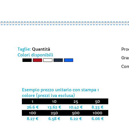
Taglie:
Quantità
Pro
Colori disponibili
Gra
Com
Esempio prezzo unitario con stampa 1
colore (prezzi iva esclusa)
1
10
25
50
26.6 €
13.62 €
10.42 €
8.33 €
100
250
500
1000
8.27 €
6.58 €
6.22 €
6.06 €