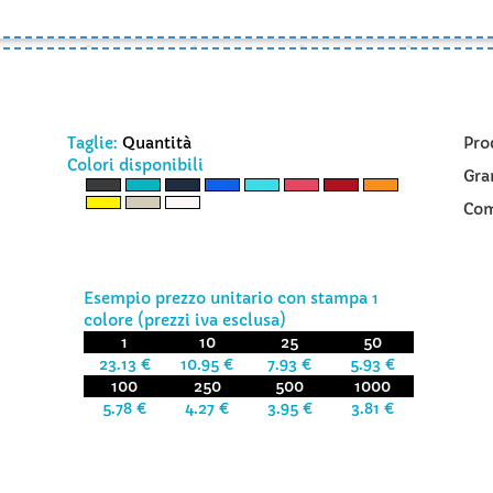
Taglie:
Quantità
Pro
Colori disponibili
Gra
Com
Esempio prezzo unitario con stampa 1
colore (prezzi iva esclusa)
1
10
25
50
23.13 €
10.95 €
7.93 €
5.93 €
100
250
500
1000
5.78 €
4.27 €
3.95 €
3.81 €