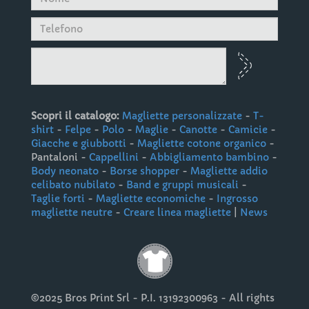
Scopri il catalogo:
Magliette personalizzate
-
T-
shirt
-
Felpe
-
Polo
-
Maglie
-
Canotte
-
Camicie
-
Giacche e giubbotti
-
Magliette cotone organico
-
Pantaloni -
Cappellini
-
Abbigliamento bambino
-
Body neonato
-
Borse shopper
-
Magliette addio
celibato nubilato
-
Band e gruppi musicali
-
Taglie forti
-
Magliette economiche
-
Ingrosso
magliette neutre
-
Creare linea magliette
|
News
©2025 Bros Print Srl - P.I. 13192300963 - All rights