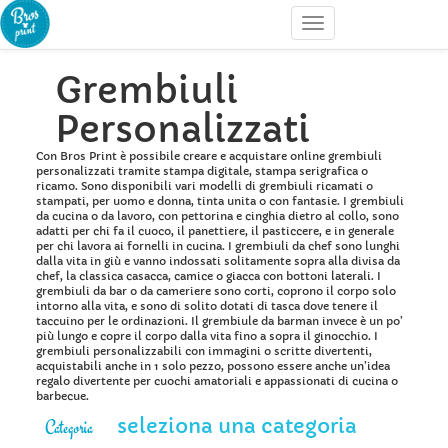
Grembiuli
Personalizzati
Con Bros Print è possibile creare e acquistare online grembiuli
personalizzati tramite stampa digitale, stampa serigrafica o
ricamo. Sono disponibili vari modelli di grembiuli ricamati o
stampati, per uomo e donna, tinta unita o con fantasie. I grembiuli
da cucina o da lavoro, con pettorina e cinghia dietro al collo, sono
adatti per chi fa il cuoco, il panettiere, il pasticcere, e in generale
per chi lavora ai fornelli in cucina. I grembiuli da chef sono lunghi
dalla vita in giù e vanno indossati solitamente sopra alla divisa da
chef, la classica casacca, camice o giacca con bottoni laterali. I
grembiuli da bar o da cameriere sono corti, coprono il corpo solo
intorno alla vita, e sono di solito dotati di tasca dove tenere il
taccuino per le ordinazioni. Il grembiule da barman invece è un po’
più lungo e copre il corpo dalla vita fino a sopra il ginocchio. I
grembiuli personalizzabili con immagini o scritte divertenti,
acquistabili anche in 1 solo pezzo, possono essere anche un’idea
regalo divertente per cuochi amatoriali e appassionati di cucina o
barbecue.
seleziona una categoria
Categoria