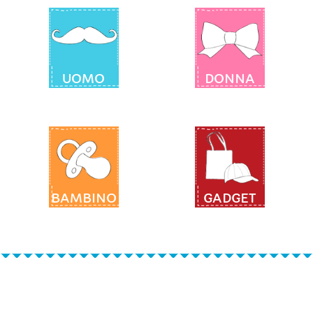
UOMO
DONNA
BAMBINO
GADGET