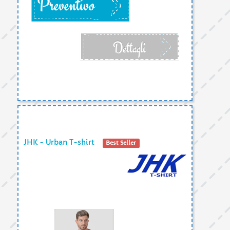
Preventivo
Dettagli
JHK - Urban T-shirt
Best Seller