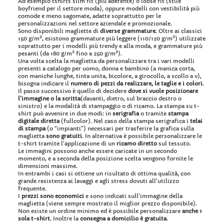
Ad esempio tshirts slim fit (più aderente) o loose fit (stile
boyfriend per il settore moda), oppure modelli con vestibilità più
comode e meno sagomate, adatte soprattutto per le
personalizzazioni nel settore aziendale e promozionale.
Sono disponibili magliette di
diverse grammature
. Oltre ai classici
150 g/m², esistono grammature più leggere (110/120 g/m²) utilizzate
soprattutto per i modelli più trendy e alla moda, e grammature più
pesanti (da 180 g/m² fino a 250 g/m²).
Una volta scelta la maglietta da personalizzare
tra i vari modelli
presenti a catalogo per uomo, donna e bambino (a manica corta,
con maniche lunghe, tinta unita, bicolore, a girocollo, a scollo a v),
bisogna indicare il
numero di pezzi da realizzare, le taglie e i colori
.
Il passo successivo è quello di decidere
dove si vuole posizionare
l’immagine o la scritta
(davanti, dietro, sul braccio destro o
sinistro) e la modalità di stampaggio o di ricamo. La stampa su t-
shirt può avvenire in due modi: in
serigrafia
o tramite
stampa
digitale
diretta
(fullcolor). Nel caso della stampa serigrafica i
telai
di stampa
(o “impianti”) necessari per trasferire la grafica sulla
maglietta
sono gratuiti
. In alternativa è possibile personalizzare le
t-shirt tramite l’applicazione di un
ricamo diretto
sul tessuto.
Le immagini possono anche essere caricate in un secondo
momento, e a seconda della posizione scelta vengono fornite le
dimensioni massime.
In entrambi i casi si ottiene un risultato di ottima qualità, con
grande resistenza ai lavaggi e agli stress dovuti all’utilizzo
frequente.
I
prezzi sono economici
e sono indicati sull’immagine della
maglietta (viene sempre mostrato il miglior prezzo disponibile).
Non esiste un ordine minimo ed è possibile personalizzare
anche 1
sola t-shirt
. Inoltre la
consegna a domicilio è gratuita
.