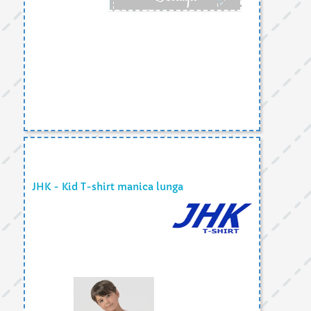
JHK - Kid T-shirt manica lunga