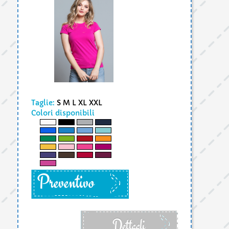
Taglie:
S M L XL XXL
Colori disponibili
Preventivo
Dettagli