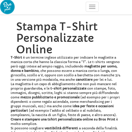
Stampa T-Shirt
Personalizzate
Online
T-Shirt
è un termine inglese utilizzato per indicare le magliette a
manica corta che hanno la classica forma a “T”. Le t-shirts vengono
però oggi intese ad ampio raggio, includendo
magliette per uomo,
donna e bambino
, che possono essere a manica corta o lunga, con
girocollo, scollo a V, oppure con scollo a barchetta con maniche 3/4
in una versione più modaiola, ma anche
canottiere
per lei e lui.
La maglietta è un capo di abbigliamento che non può mancare nel
proprio guardaroba, e le
t-shirt personalizzate
con stampe, foto,
immagini, disegni, scritte, loghi si stanno sempre più diffondendo
come
mezzo pubblicitario e promozionale
(ad esempio per i propri
dipendenti o come regalo aziendale, come merchandising per i
gruppi musicali, ecc.) ma anche come
idea per feste e occasioni
particolari
(ad esempio l’addio al celibato o al nubilato,
compleanni, la nascita di un figlio, feste di paese, e altro ancora).
Creare e stampare una tshirt personalizzata online su Bros Print
è
molto semplice.
Si possono scegliere
vestibilità differenti
a seconda della finalità.