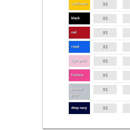
sunflower
black
red
royal
light pink
fuchsia
heather
grey
deep navy