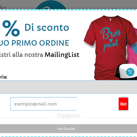
li
la personalizzazione? Contattaci v
Info prodott
ria:
T OF THE LOOM - Valueweight Tank Top
Go!
tita' minima
1Pezzo
Oppure
e disponibili
S , M , L , XL , XXL
no Grazie