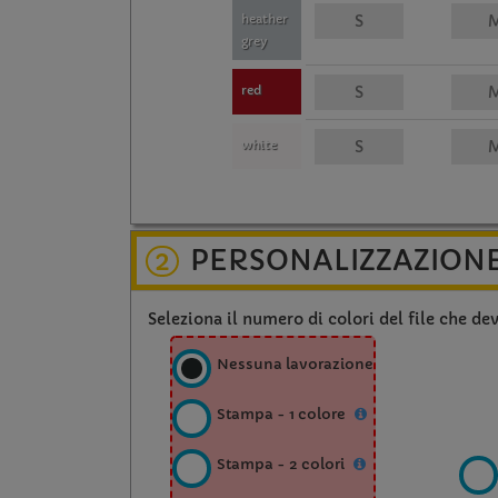
heather
grey
red
white
PERSONALIZZAZION
2
Seleziona il numero di colori del file che de
Nessuna lavorazione
Stampa - 1 colore
Stampa - 2 colori