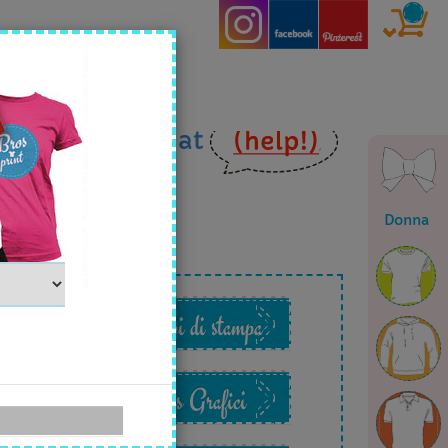
ia
email
o in
chat
Donna
o
Esempi di stampa
Files Grafici