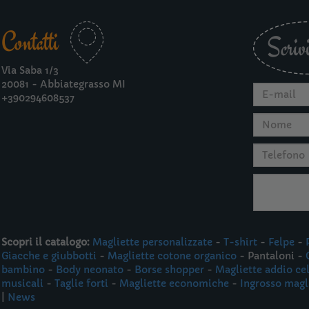
Contatti
Scrivi
Via Saba 1/3
20081 - Abbiategrasso MI
+390294608537
Scopri il catalogo:
Magliette personalizzate
-
T-shirt
-
Felpe
-
Giacche e giubbotti
-
Magliette cotone organico
- Pantaloni -
bambino
-
Body neonato
-
Borse shopper
-
Magliette addio ce
musicali
-
Taglie forti
-
Magliette economiche
-
Ingrosso magl
|
News