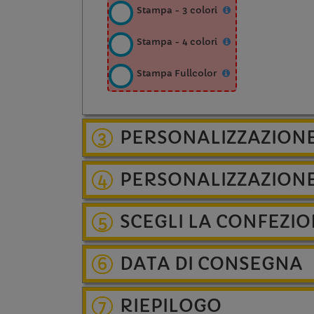
Stampa - 3 colori
Stampa - 4 colori
Stampa Fullcolor
PERSONALIZZAZION
3
PERSONALIZZAZION
4
SCEGLI LA CONFEZI
5
DATA DI CONSEGNA
6
RIEPILOGO
7