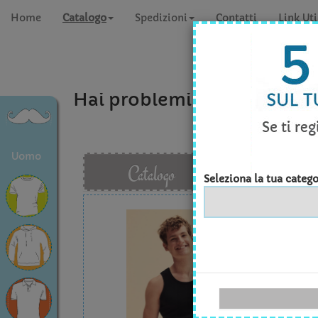
Home
Catalogo
Spedizioni
Contatti
Link Uti
Hai problemi a concludere 
Uomo
Catalogo
Seleziona la tua catego
FRUI
Quan
Tagli