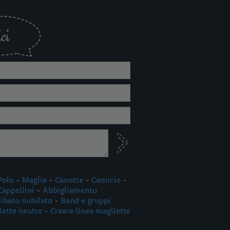
ci
Polo
-
Maglie
-
Canotte
-
Camicie
-
Cappellini
-
Abbigliamento
libato nubilato
-
Band e gruppi
iette neutre
-
Creare linea magliette