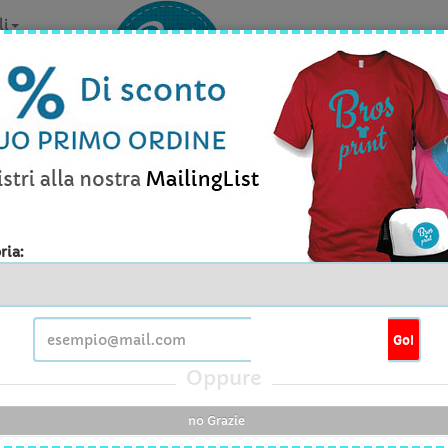
li
la personalizzazione? Contattaci v
Info prodott
ria:
- Polo Safran donna
Go!
tita' minima
1Pezzo
Oppure
e disponibili
XS , S , M , L , XL
no Grazie