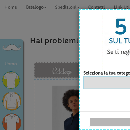
Home
Catalogo
Spedizioni
Contatti
Link Uti
Hai problemi a concludere 
Uomo
Catalogo
Seleziona la tua catego
B&C 
Quan
Tagli