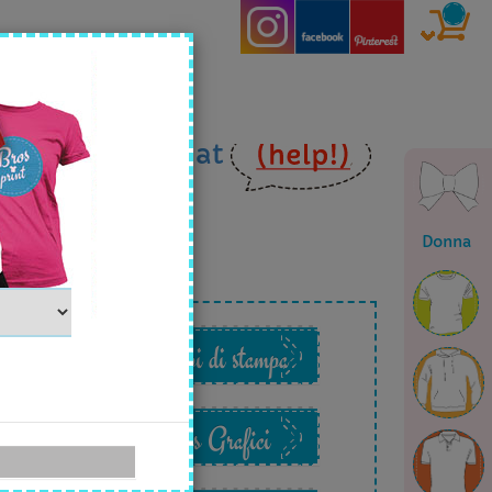
ia
email
o in
chat
Donna
o
Esempi di stampa
Files Grafici