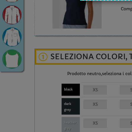
Comp
SELEZIONA COLORI, 
1
Prodotto neutro,seleziona i colo
black
dark
grey
heather
grey