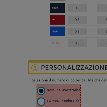
navy
red
royal
white
PERSONALIZZAZION
2
Seleziona il numero di colori del file che de
Nessuna lavorazione
Stampa - 1 colore