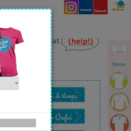
ia
email
o in
chat
Donna
o
Esempi di stampa
Files Grafici