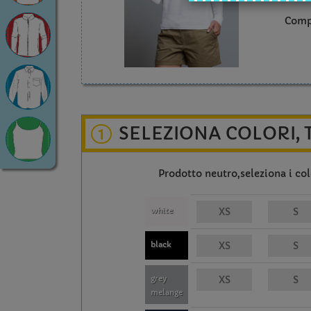
Comp
SELEZIONA COLORI, 
1
Prodotto neutro,seleziona i colo
white
black
grey
melange