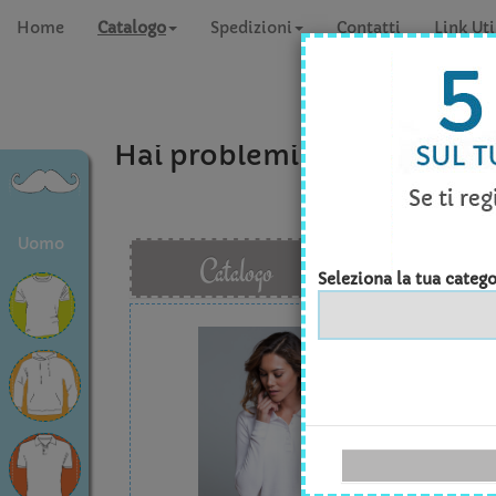
Home
Catalogo
Spedizioni
Contatti
Link Uti
Hai problemi a concludere 
Uomo
Catalogo
Seleziona la tua catego
JHK 
Quan
Tagli