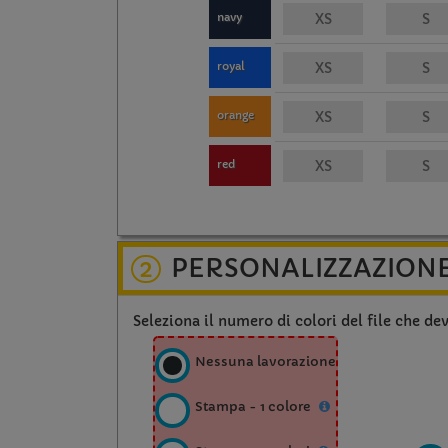
navy
royal
orange
red
PERSONALIZZAZION
2
Seleziona il numero di colori del file che de
Nessuna lavorazione
Stampa - 1 colore