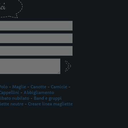
ci
Polo
-
Maglie
-
Canotte
-
Camicie
-
Cappellini
-
Abbigliamento
libato nubilato
-
Band e gruppi
iette neutre
-
Creare linea magliette