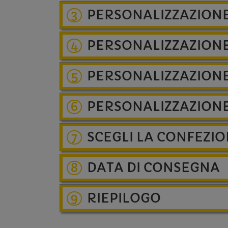
PERSONALIZZAZION
3
PERSONALIZZAZIONE
4
PERSONALIZZAZION
5
PERSONALIZZAZION
6
SCEGLI LA CONFEZI
7
DATA DI CONSEGNA
8
RIEPILOGO
9