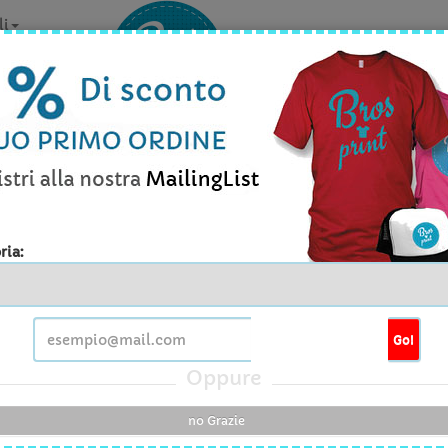
li
la personalizzazione? Contattaci v
Info prodott
ria:
man - Polo Harper Hanna
Go!
tita' minima
1Pezzo
Oppure
e disponibili
S , M , L , XL
no Grazie