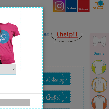
ia
email
o in
chat
Donna
o
Esempi di stampa
Files Grafici