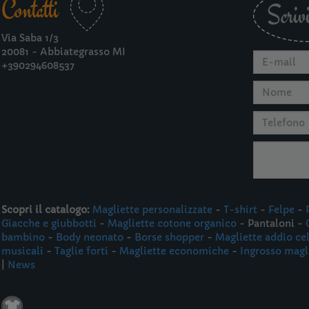
Contatti
Scrivi
Via Saba 1/3
20081 - Abbiategrasso MI
+390294608537
Scopri il catalogo:
Magliette personalizzate
-
T-shirt
-
Felpe
-
Giacche e giubbotti
-
Magliette cotone organico
- Pantaloni -
bambino
-
Body neonato
-
Borse shopper
-
Magliette addio ce
musicali
-
Taglie forti
-
Magliette economiche
-
Ingrosso magl
|
News