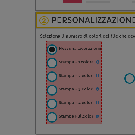
salmon
pink
PERSONALIZZAZION
2
crimson
red
Seleziona il numero di colori del file che de
green
Nessuna lavorazione
flash
Stampa - 1 colore
Stampa - 2 colori
Stampa - 3 colori
Stampa - 4 colori
Stampa Fullcolor