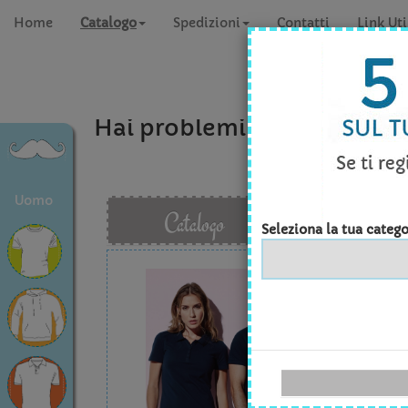
Home
Catalogo
Spedizioni
Contatti
Link Uti
Hai problemi a concludere 
Uomo
Catalogo
Seleziona la tua catego
Sted
Quan
Tagli