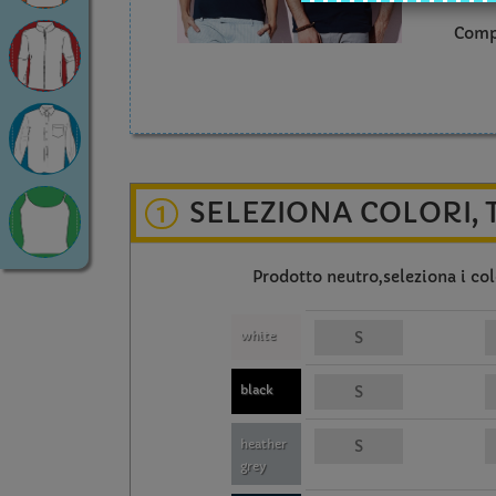
Comp
SELEZIONA COLORI, 
1
Prodotto neutro,seleziona i colo
white
black
heather
grey