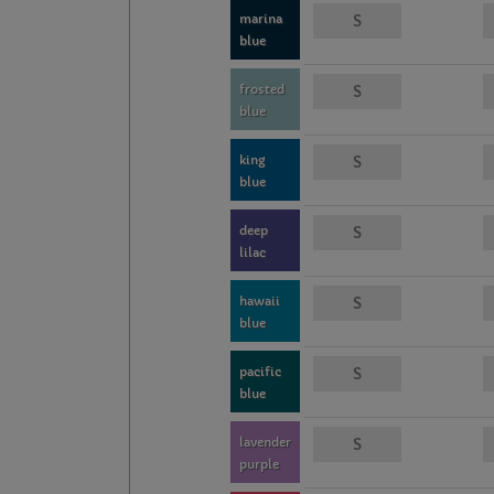
marina
blue
frosted
blue
king
blue
deep
lilac
hawaii
blue
pacific
blue
lavender
purple