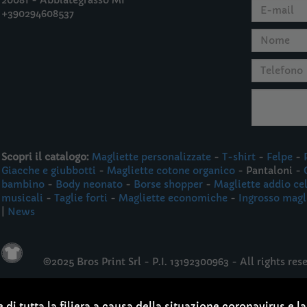
20081 - Abbiategrasso MI
+390294608537
Scopri il catalogo:
Magliette personalizzate
-
T-shirt
-
Felpe
-
Giacche e giubbotti
-
Magliette cotone organico
- Pantaloni -
bambino
-
Body neonato
-
Borse shopper
-
Magliette addio ce
musicali
-
Taglie forti
-
Magliette economiche
-
Ingrosso magl
|
News
©2025 Bros Print Srl - P.I. 13192300963 - All rights res
Mappa
i tutta la filiera a causa della situazione coronavirus e la