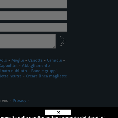
Polo
-
Maglie
-
Canotte
-
Camicie
-
Cappellini
-
Abbigliamento
libato nubilato
-
Band e gruppi
iette neutre
-
Creare linea magliette
erved -
Privacy
-
✖
 crescita delle vendite online comporta dei ritardi di