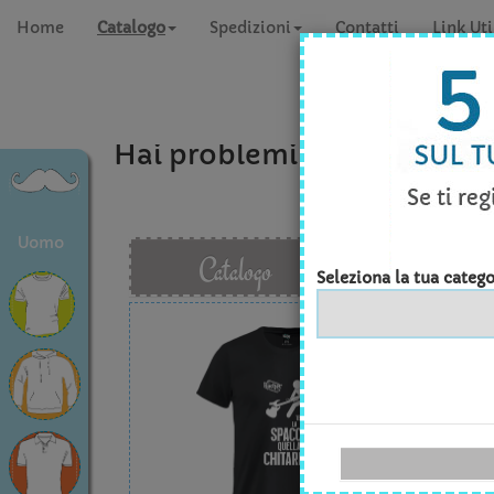
Home
Catalogo
Spedizioni
Contatti
Link Uti
Hai problemi a concludere 
Uomo
Catalogo
Seleziona la tua catego
T-shi
Quan
Tagli