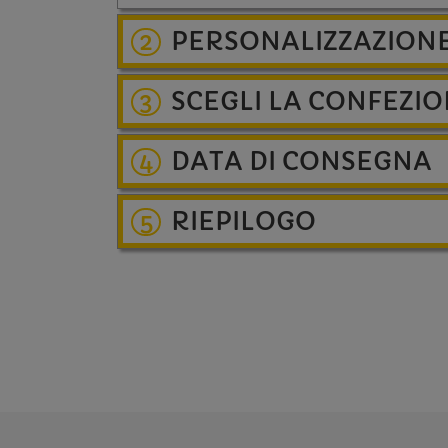
PERSONALIZZAZION
2
SCEGLI LA CONFEZI
3
DATA DI CONSEGNA
4
RIEPILOGO
5