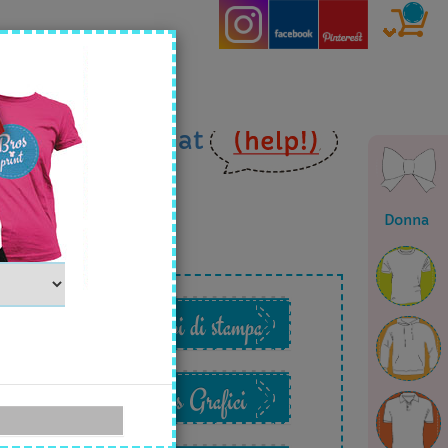
ia
email
o in
chat
Donna
o
Esempi di stampa
Files Grafici