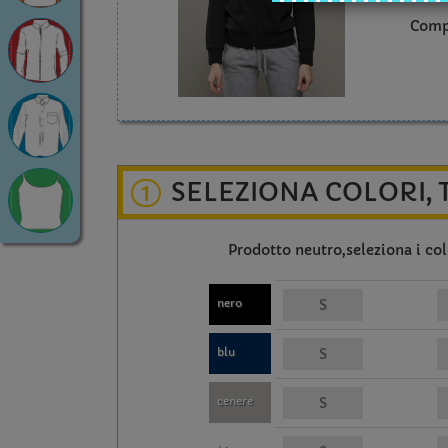
Comp
SELEZIONA COLORI, 
1
Prodotto neutro,seleziona i colo
nero
blu
cenere