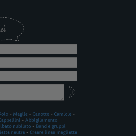
ci
Polo
-
Maglie
-
Canotte
-
Camicie
-
Cappellini
-
Abbigliamento
libato nubilato
-
Band e gruppi
iette neutre
-
Creare linea magliette