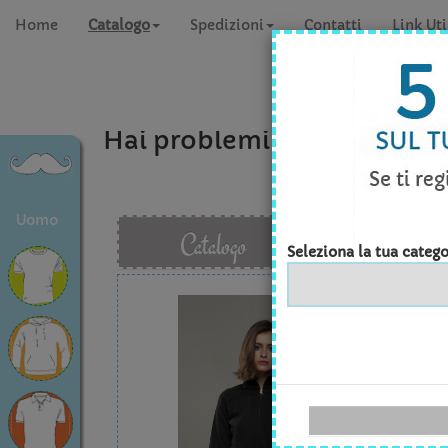
Home
Catalogo
Spedizioni
Contatti
Link Uti
Hai problemi a concludere 
Uomo
Catalogo
Seleziona la tua catego
VEST
Quan
Tagli