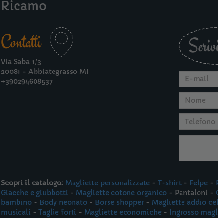
Ricamo
Contatti
Scrivi
Via Saba 1/3
20081 - Abbiategrasso MI
+390294608537
Scopri il catalogo:
Magliette personalizzate
-
T-shirt
-
Felpe
-
Giacche e giubbotti
-
Magliette cotone organico
- Pantaloni -
bambino
-
Body neonato
-
Borse shopper
-
Magliette addio ce
musicali
-
Taglie forti
-
Magliette economiche
-
Ingrosso magl