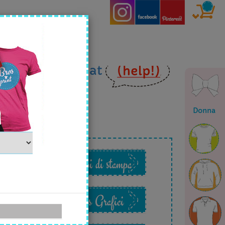
ia
email
o in
chat
Donna
o
Esempi di stampa
Files Grafici