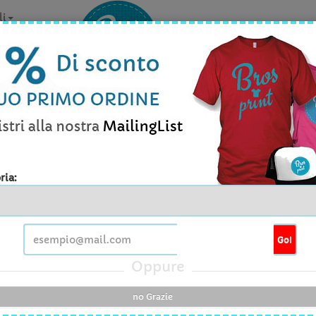
li
la personalizzazione? Contattaci v
Info prodott
ria:
I - Jacket Donna in Felpa French Terry
Go!
tita' minima
1Pezzo
Oppure
e disponibili
S , M , L , XL
no Grazie